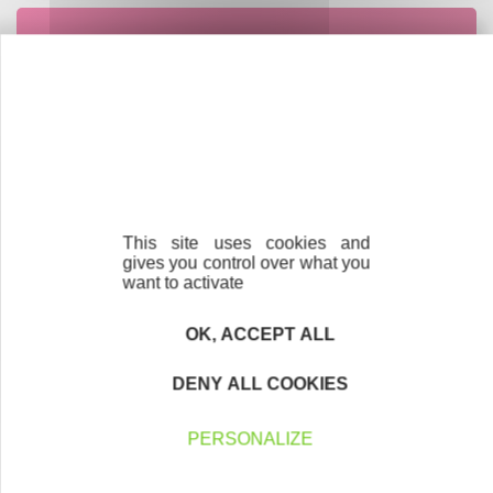
Contactez-nous !
Cliquez ici
Créateurs
Trouvez à qui vous adresser
This site uses cookies and
Créateurs, repreneurs, vos interlocuteurs en
gives you control over what you
région.
want to activate
En savoir plus
OK, ACCEPT ALL
DENY ALL COOKIES
PERSONALIZE
Accompagnement
Nous les avons accompagnés dans leur