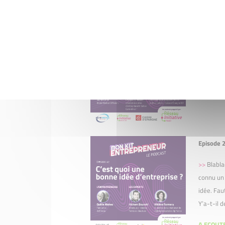
Episode 3
>>
Peut-o
banque ? 
A ECOUTE
Episode 2
>>
Blabla
connu un 
idée. Fau
Y’a-t-il 
A ECOUTE