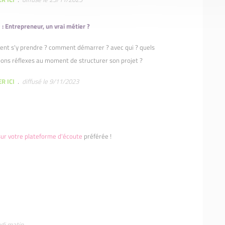
 : Entrepreneur, un vrai métier ?
t s'y prendre ? comment démarrer ? avec qui ? quels
bons réflexes au moment de structurer son projet ?
R ICI
.
diffusé le 9/11/2023
sur votre plateforme d'écoute
préférée !
udi matin