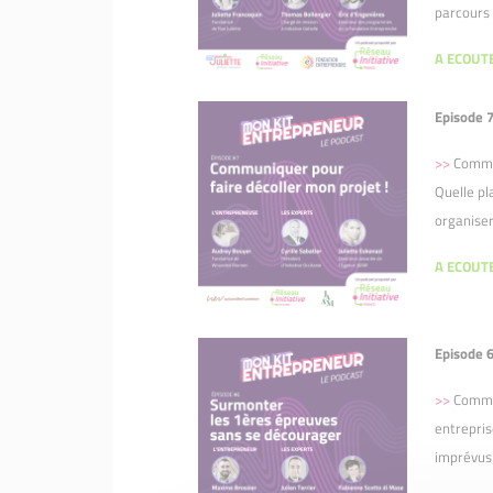
parcours
A ECOUTE
Episode 7
>>
Commen
Quelle pl
organiser
A ECOUTE
Episode 6
>>
Commen
entrepris
imprévus