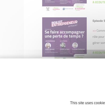
A ECOUTE
Episode 5
>>
Commen
rôle pour
gérer son
A ECOUTE
Episode 4
>>
Commen
rôle pour
gérer son
A ECOUTE
This site uses cookie