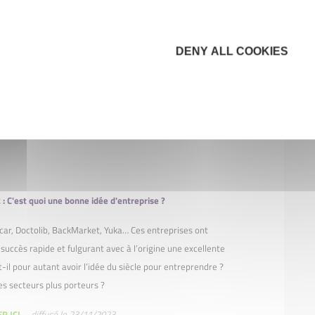
 :
Entreprendre, un truc de riche ?
DENY ALL COOKIES
n entreprendre sans apport ? Quel est le rôle de la
Qu'est-ce qu'un prêt d'honneur à taux 0 ?
R ICI
.
diffusé le 07/12/2023
 :
C'est quoi une bonne idée d'entreprise ?
car, Doctolib, BackMarket, Yuka… Ces entreprises ont
succès rapide et fulgurant avec à l’origine une excellente
t-il pour autant avoir l’idée du siècle pour entreprendre ?
des secteurs plus porteurs ?
R ICI
.
diffusé le 23/11/2023