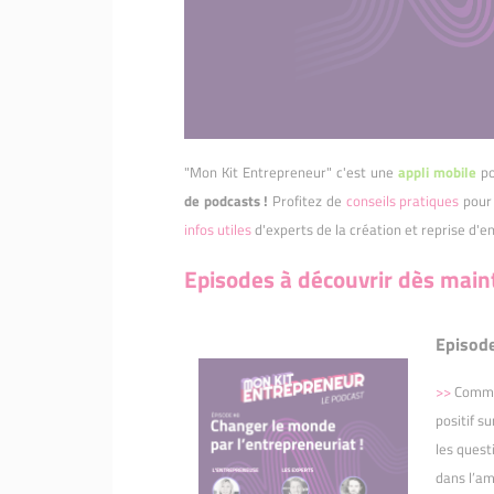
"Mon Kit Entrepreneur" c'est une
appli mobile
po
de podcasts !
Profitez de
conseils pratiques
pour 
infos utiles
d'experts de la création et reprise d'en
Episodes à découvrir dès mai
Episode
>>
Commen
positif su
les quest
dans l’am