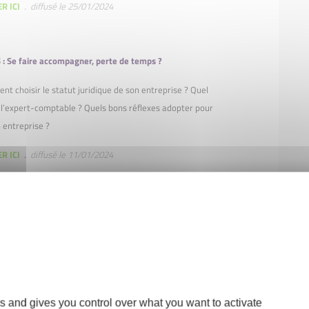
R ICI
. diffusé le 25/01/2024
 :
Se faire accompagner, perte de temps ?
t choisir le statut juridique de son entreprise ? Quel
 l’expert-comptable ? Quels bons réflexes adopter pour
 entreprise ?
R ICI
.
diffusé le 11/01/2024
 :
Halte à la phobie administrative !
t choisir le statut juridique de son entreprise ? Quel
 l’expert-comptable ? Quels bons réflexes adopter pour
 entreprise ?
R ICI
.
diffusé le 21/12/2023
s and gives you control over what you want to activate