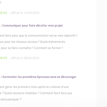
 ?
R ICI
.
diffusé le 14/03/2024
 :
Communiquer pour faire décoller mon projet
t faire pour que la communication serve mes objectifs ?
ace pour les réseaux sociaux ? Quels événements
 pour se faire connaître ? Comment se former ?
R ICI
.
diffusé le 08/02/2024
 :
Surmonter les premières épreuves sans se décourager
t gérer les premiers mois après la création d'une
e ? Quels soutiens mobiliser ? Comment faire face aux
 sans paniquer ?