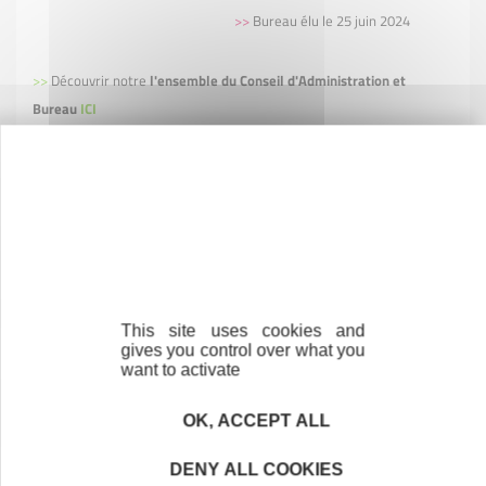
>>
Bureau élu le 25 juin 2024
>>
Découvrir notre
l'ensemble du Conseil d'Administration et
Bureau
ICI
Contactez-nous !
Cliquez ici
This site uses cookies and
Créateurs
gives you control over what you
want to activate
Trouvez à qui vous adresser
OK, ACCEPT ALL
Créateurs, repreneurs, vos interlocuteurs en
région.
DENY ALL COOKIES