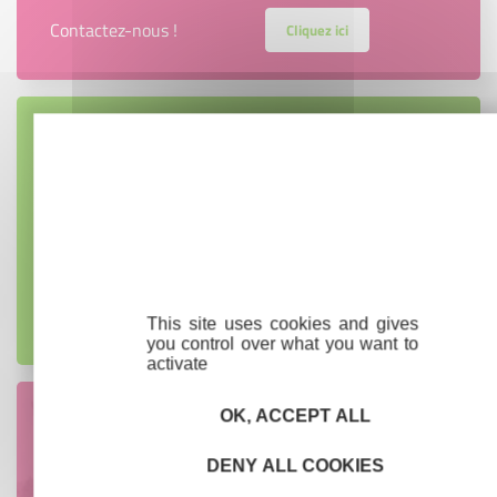
Contactez-nous !
Cliquez ici
Créateurs
Trouvez à qui vous adresser
Créateurs, repreneurs, vos interlocuteurs en
région.
En savoir plus
This site uses cookies and gives
you control over what you want to
activate
OK, ACCEPT ALL
Accompagnement
Nous les avons accompagnés dans leur
DENY ALL COOKIES
projet entrepreneurial